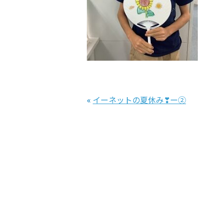
«
イーネットの夏休み❣ー②