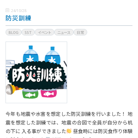
24/10/28
防災訓練
BLOG
SST
イベント
ニュース
日常
今年も地震や水害を想定した防災訓練を行いました！ 地
震を想定した訓練では、地震の合図で全員が自分から机
の下に 入る事ができました
昼食時には防災食作り体験