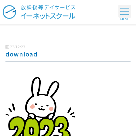
22/12/23
download