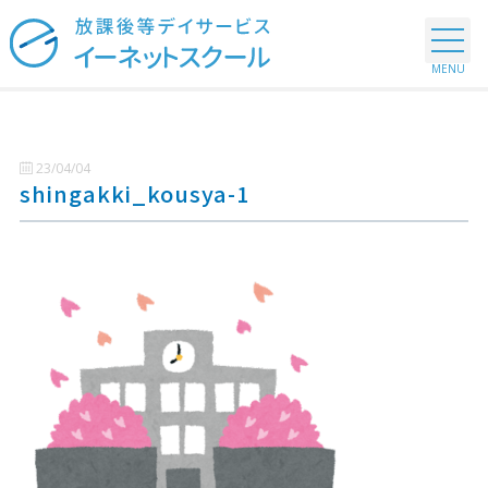
23/04/04
shingakki_kousya-1