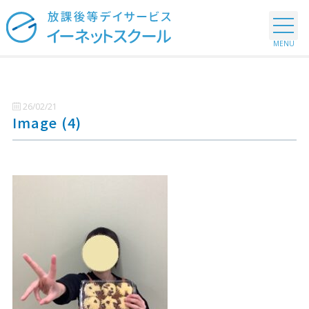
26/02/21
Image (4)