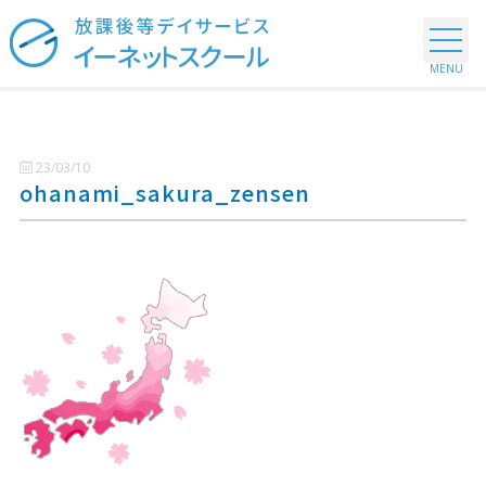
23/03/10
ohanami_sakura_zensen